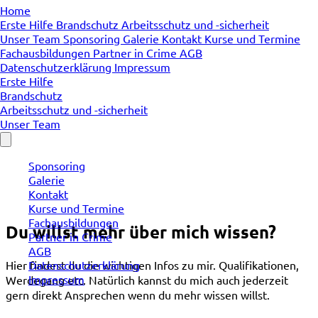
Home
Erste Hilfe
Brandschutz
Arbeitsschutz und -sicherheit
Unser Team
Sponsoring
Galerie
Kontakt
Kurse und Termine
Fachausbildungen
Partner in Crime
AGB
Datenschutzerklärung
Impressum
Erste Hilfe
Brandschutz
Arbeitsschutz und -sicherheit
Unser Team
Sponsoring
Galerie
Kontakt
Kurse und Termine
Fachausbildungen
Du willst mehr über mich wissen?
Partner in Crime
AGB
Datenschutzerklärung
Hier findest du die wichtigen Infos zu mir. Qualifikationen,
Impressum
Werdegang etc. Natürlich kannst du mich auch jederzeit
gern direkt Ansprechen wenn du mehr wissen willst.